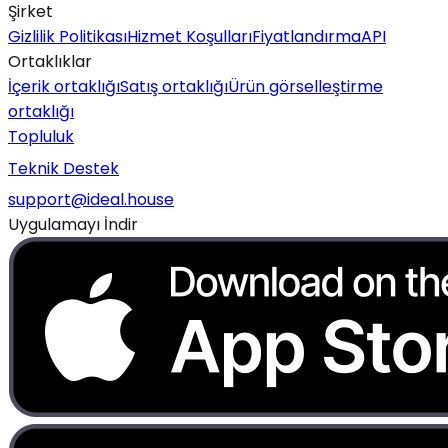
Şirket
Gizlilik Politikası
Hizmet Koşulları
Fiyatlandırma
API
Ortaklıklar
İçerik ortaklığı
Satış ortaklığı
Ürün görselleştirme
ortaklığı
Topluluk
Teknik Destek
support@ideal.house
Uygulamayı İndir