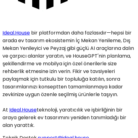
Ideal.House
bir platformdan daha fazlasıdır—hepsi bir
arada ev tasarım ekosistemin İç Mekan Yenileme, Dış
Mekan Yenileyici ve Peyzaj gibi güçlü AI araçlarına dalın
ve çarpıcı alanlar yaratın, ve HouseGPT'nin planlama,
şekillendirme ve mobilya için özel önerilerle size
rehberlik etmesine izin verin. Fikir ve tavsiyeleri
paylaşmak için tutkulu bir topluluğa katılın, sonra
tasarımlarınızı konseptten tamamlanmaya kadar
zevkinize uygun özenle seçilmiş ürünlerle taşıyın.
At
Ideal.House
teknoloji, yaratıcılık ve işbirliğinin bir
araya gelerek ev tasarımını yeniden tanımladığı bir
alan yarattık.
Teknik Destek
support@ideal.house