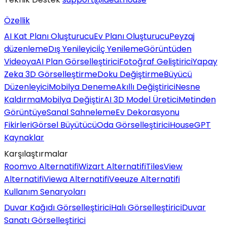
Özellik
AI Kat Planı Oluşturucu
Ev Planı Oluşturucu
Peyzaj
düzenleme
Dış Yenileyici
İç Yenileme
Görüntüden
Videoya
AI Plan Görselleştirici
Fotoğraf Geliştirici
Yapay
Zeka 3D Görselleştirme
Doku Değiştirme
Büyücü
Düzenleyici
Mobilya Deneme
Akıllı Değiştirici
Nesne
Kaldırma
Mobilya Değiştir
AI 3D Model Üretici
Metinden
Görüntüye
Sanal Sahneleme
Ev Dekorasyonu
Fikirleri
Görsel Büyütücü
Oda Görselleştirici
HouseGPT
Kaynaklar
Karşılaştırmalar
Roomvo Alternatifi
Wizart Alternatifi
TilesView
Alternatifi
Viewa Alternatifi
Veeuze Alternatifi
Kullanım Senaryoları
Duvar Kağıdı Görselleştirici
Halı Görselleştirici
Duvar
Sanatı Görselleştirici