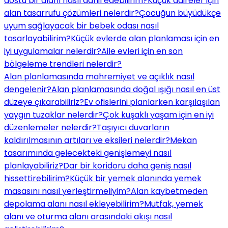
dostu bir alanı nasıl dahil edebilirim?
Küçük daireler için
alan tasarrufu çözümleri nelerdir?
Çocuğun büyüdükçe
uyum sağlayacak bir bebek odası nasıl
tasarlayabilirim?
Küçük evlerde alan planlaması için en
iyi uygulamalar nelerdir?
Aile evleri için en son
bölgeleme trendleri nelerdir?
Alan planlamasında mahremiyet ve açıklık nasıl
dengelenir?
Alan planlamasında doğal ışığı nasıl en üst
düzeye çıkarabiliriz?
Ev ofislerini planlarken karşılaşılan
yaygın tuzaklar nelerdir?
Çok kuşaklı yaşam için en iyi
düzenlemeler nelerdir?
Taşıyıcı duvarların
kaldırılmasının artıları ve eksileri nelerdir?
Mekan
tasarımında gelecekteki genişlemeyi nasıl
planlayabiliriz?
Dar bir koridoru daha geniş nasıl
hissettirebilirim?
Küçük bir yemek alanında yemek
masasını nasıl yerleştirmeliyim?
Alan kaybetmeden
depolama alanı nasıl ekleyebilirim?
Mutfak, yemek
alanı ve oturma alanı arasındaki akışı nasıl