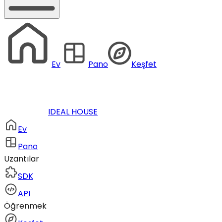
Ev
Pano
Keşfet
IDEAL HOUSE
Ev
Pano
Uzantılar
SDK
API
Öğrenmek