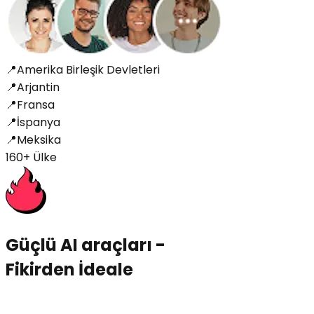
📍
Amerika Birleşik Devletleri
📍
Arjantin
📍
Fransa
📍
İspanya
📍
Meksika
160+ Ülke
Güçlü AI araçları
-
Fikirden İdeale