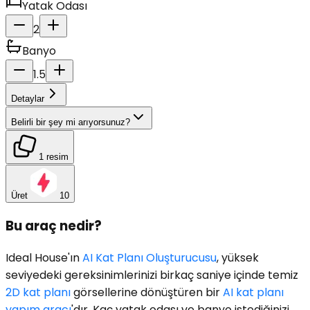
Yatak Odası
2
Banyo
1.5
Detaylar
Belirli bir şey mi arıyorsunuz?
1 resim
Üret
10
Bu araç nedir?
Ideal House'ın
AI Kat Planı Oluşturucusu
, yüksek
seviyedeki gereksinimlerinizi birkaç saniye içinde temiz
2D kat planı
görsellerine dönüştüren bir
AI kat planı
yapım aracı
'dır. Kaç yatak odası ve banyo istediğinizi