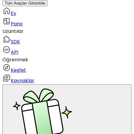
Tüm Araçları Görüntüle
Ev
Pano
Uzantılar
SDK
API
Öğrenmek
Keşfet
Kaynaklar