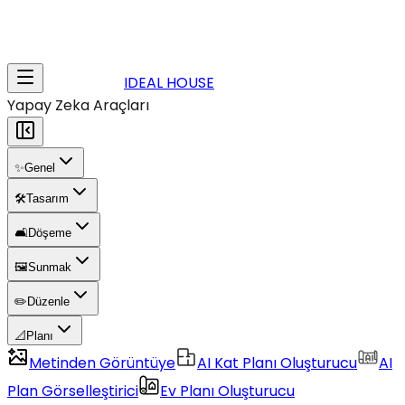
IDEAL HOUSE
Yapay Zeka Araçları
✨
Genel
🛠️
Tasarım
🛋️
Döşeme
🖼️
Sunmak
✏️
Düzenle
📐
Planı
Metinden Görüntüye
AI Kat Planı Oluşturucu
AI
Plan Görselleştirici
Ev Planı Oluşturucu