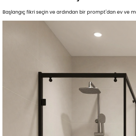
Başlangıç fikri seçin ve ardından bir prompt'dan ev ve mü