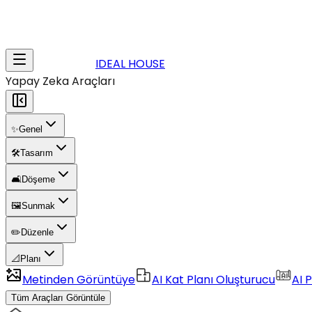
IDEAL HOUSE
Yapay Zeka Araçları
✨
Genel
🛠️
Tasarım
🛋️
Döşeme
🖼️
Sunmak
✏️
Düzenle
📐
Planı
Metinden Görüntüye
AI Kat Planı Oluşturucu
AI P
Tüm Araçları Görüntüle