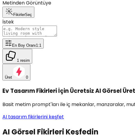
Metinden Görüntüye
Fikirler
Seç
İstek
En Boy Oranı
1:1
1 resim
Üret
0
Ev Tasarım Fikirleri İçin Ücretsiz AI Görsel Üret
Basit metim prompt'ları ile iç mekanlar, manzaralar, mutfa
AI tasarım fikirlerini keşfet
AI Görsel Fikirleri Keşfedin