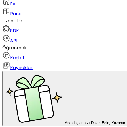
Ev
Pano
Uzantılar
SDK
API
Öğrenmek
Keşfet
Kaynaklar
Arkadaşlarınızı Davet Edin, Kazanın