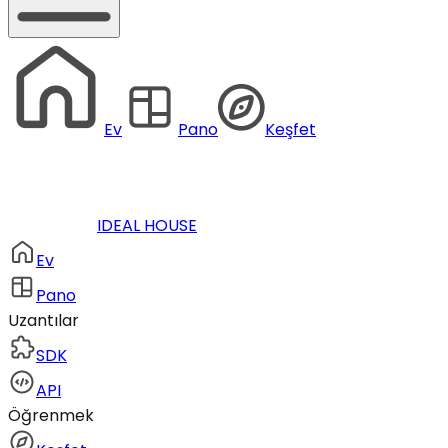
Ev
Pano
Keşfet
IDEAL HOUSE
Ev
Pano
Uzantılar
SDK
API
Öğrenmek