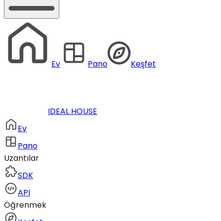
Ev
Pano
Keşfet
IDEAL HOUSE
Ev
Pano
Uzantılar
SDK
API
Öğrenmek