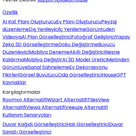
Özellik
AI Kat Planı Oluşturucu
Ev Planı Oluşturucu
Peyzaj
düzenleme
Dış Yenileyici
İç Yenileme
Görüntüden
Videoya
AI Plan Görselleştirici
Fotoğraf Geliştirici
Yapay
Zeka 3D Görselleştirme
Doku Değiştirme
Büyücü
Düzenleyici
Mobilya Deneme
Akıllı Değiştirici
Nesne
Kaldırma
Mobilya Değiştir
AI 3D Model Üretici
Metinden
Görüntüye
Sanal Sahneleme
Ev Dekorasyonu
Fikirleri
Görsel Büyütücü
Oda Görselleştirici
HouseGPT
Kaynaklar
Karşılaştırmalar
Roomvo Alternatifi
Wizart Alternatifi
TilesView
Alternatifi
Viewa Alternatifi
Veeuze Alternatifi
Kullanım Senaryoları
Duvar Kağıdı Görselleştirici
Halı Görselleştirici
Duvar
Sanatı Görselleştirici