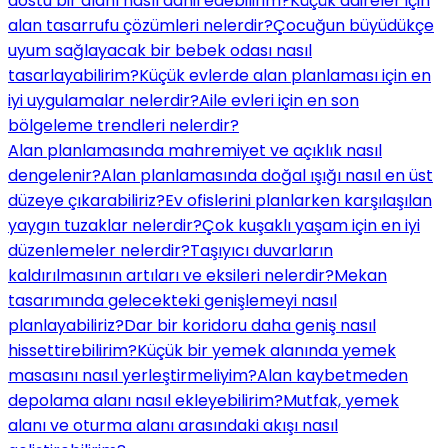
dostu bir alanı nasıl dahil edebilirim?
Küçük daireler için
alan tasarrufu çözümleri nelerdir?
Çocuğun büyüdükçe
uyum sağlayacak bir bebek odası nasıl
tasarlayabilirim?
Küçük evlerde alan planlaması için en
iyi uygulamalar nelerdir?
Aile evleri için en son
bölgeleme trendleri nelerdir?
Alan planlamasında mahremiyet ve açıklık nasıl
dengelenir?
Alan planlamasında doğal ışığı nasıl en üst
düzeye çıkarabiliriz?
Ev ofislerini planlarken karşılaşılan
yaygın tuzaklar nelerdir?
Çok kuşaklı yaşam için en iyi
düzenlemeler nelerdir?
Taşıyıcı duvarların
kaldırılmasının artıları ve eksileri nelerdir?
Mekan
tasarımında gelecekteki genişlemeyi nasıl
planlayabiliriz?
Dar bir koridoru daha geniş nasıl
hissettirebilirim?
Küçük bir yemek alanında yemek
masasını nasıl yerleştirmeliyim?
Alan kaybetmeden
depolama alanı nasıl ekleyebilirim?
Mutfak, yemek
alanı ve oturma alanı arasındaki akışı nasıl