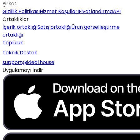
Şirket
Gizlilik Politikası
Hizmet Koşulları
Fiyatlandırma
API
Ortaklıklar
İçerik ortaklığı
Satış ortaklığı
Ürün görselleştirme
ortaklığı
Topluluk
Teknik Destek
support@ideal.house
Uygulamayı İndir