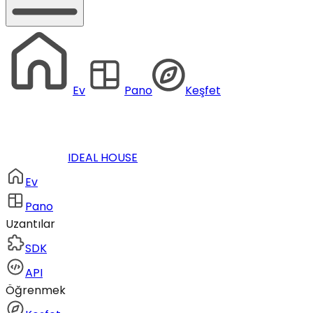
Ev
Pano
Keşfet
IDEAL HOUSE
Ev
Pano
Uzantılar
SDK
API
Öğrenmek