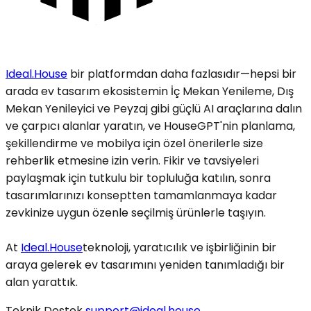
Ideal.House
bir platformdan daha fazlasıdır—hepsi bir
arada ev tasarım ekosistemin İç Mekan Yenileme, Dış
Mekan Yenileyici ve Peyzaj gibi güçlü AI araçlarına dalın
ve çarpıcı alanlar yaratın, ve HouseGPT'nin planlama,
şekillendirme ve mobilya için özel önerilerle size
rehberlik etmesine izin verin. Fikir ve tavsiyeleri
paylaşmak için tutkulu bir topluluğa katılın, sonra
tasarımlarınızı konseptten tamamlanmaya kadar
zevkinize uygun özenle seçilmiş ürünlerle taşıyın.
At
Ideal.House
teknoloji, yaratıcılık ve işbirliğinin bir
araya gelerek ev tasarımını yeniden tanımladığı bir
alan yarattık.
Teknik Destek
support@ideal.house