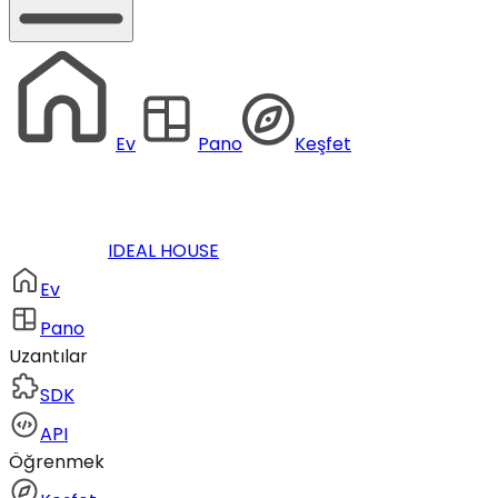
Ev
Pano
Keşfet
IDEAL HOUSE
Ev
Pano
Uzantılar
SDK
API
Öğrenmek