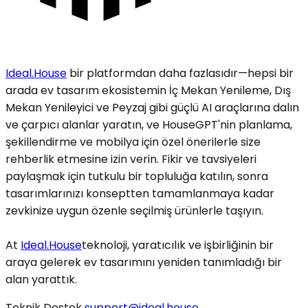
Ideal.House
bir platformdan daha fazlasıdır—hepsi bir
arada ev tasarım ekosistemin İç Mekan Yenileme, Dış
Mekan Yenileyici ve Peyzaj gibi güçlü AI araçlarına dalın
ve çarpıcı alanlar yaratın, ve HouseGPT'nin planlama,
şekillendirme ve mobilya için özel önerilerle size
rehberlik etmesine izin verin. Fikir ve tavsiyeleri
paylaşmak için tutkulu bir topluluğa katılın, sonra
tasarımlarınızı konseptten tamamlanmaya kadar
zevkinize uygun özenle seçilmiş ürünlerle taşıyın.
At
Ideal.House
teknoloji, yaratıcılık ve işbirliğinin bir
araya gelerek ev tasarımını yeniden tanımladığı bir
alan yarattık.
Teknik Destek
support@ideal.house