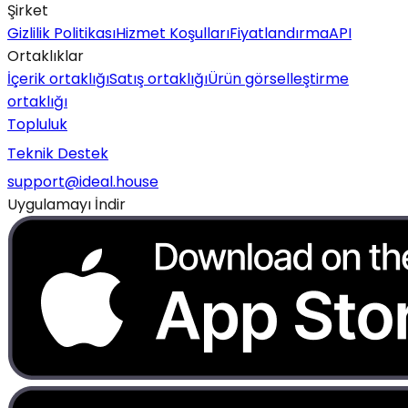
Şirket
Gizlilik Politikası
Hizmet Koşulları
Fiyatlandırma
API
Ortaklıklar
İçerik ortaklığı
Satış ortaklığı
Ürün görselleştirme
ortaklığı
Topluluk
Teknik Destek
support@ideal.house
Uygulamayı İndir