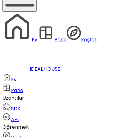
Ev
Pano
Keşfet
IDEAL HOUSE
Ev
Pano
Uzantılar
SDK
API
Öğrenmek