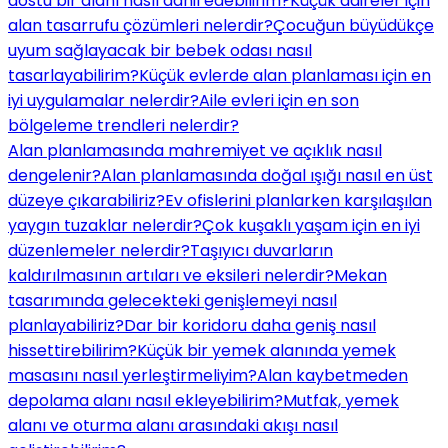
dostu bir alanı nasıl dahil edebilirim?
Küçük daireler için
alan tasarrufu çözümleri nelerdir?
Çocuğun büyüdükçe
uyum sağlayacak bir bebek odası nasıl
tasarlayabilirim?
Küçük evlerde alan planlaması için en
iyi uygulamalar nelerdir?
Aile evleri için en son
bölgeleme trendleri nelerdir?
Alan planlamasında mahremiyet ve açıklık nasıl
dengelenir?
Alan planlamasında doğal ışığı nasıl en üst
düzeye çıkarabiliriz?
Ev ofislerini planlarken karşılaşılan
yaygın tuzaklar nelerdir?
Çok kuşaklı yaşam için en iyi
düzenlemeler nelerdir?
Taşıyıcı duvarların
kaldırılmasının artıları ve eksileri nelerdir?
Mekan
tasarımında gelecekteki genişlemeyi nasıl
planlayabiliriz?
Dar bir koridoru daha geniş nasıl
hissettirebilirim?
Küçük bir yemek alanında yemek
masasını nasıl yerleştirmeliyim?
Alan kaybetmeden
depolama alanı nasıl ekleyebilirim?
Mutfak, yemek
alanı ve oturma alanı arasındaki akışı nasıl