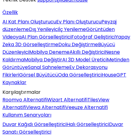
Özellik
AI Kat Planı Oluşturucu
Ev Planı Oluşturucu
Peyzaj
düzenleme
Dış Yenileyici
İç Yenileme
Görüntüden
Videoya
AI Plan Görselleştirici
Fotoğraf Geliştirici
Yapay
Zeka 3D Görselleştirme
Doku Değiştirme
Büyücü
Düzenleyici
Mobilya Deneme
Akıllı Değiştirici
Nesne
Kaldırma
Mobilya Değiştir
AI 3D Model Üretici
Metinden
Görüntüye
Sanal Sahneleme
Ev Dekorasyonu
Fikirleri
Görsel Büyütücü
Oda Görselleştirici
HouseGPT
Kaynaklar
Karşılaştırmalar
Roomvo Alternatifi
Wizart Alternatifi
TilesView
Alternatifi
Viewa Alternatifi
Veeuze Alternatifi
Kullanım Senaryoları
Duvar Kağıdı Görselleştirici
Halı Görselleştirici
Duvar
Sanatı Görselleştirici