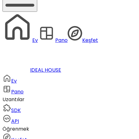
Ev
Pano
Keşfet
IDEAL HOUSE
Ev
Pano
Uzantılar
SDK
API
Öğrenmek