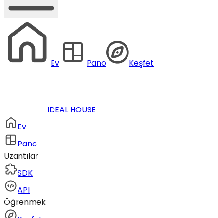
Ev
Pano
Keşfet
IDEAL HOUSE
Ev
Pano
Uzantılar
SDK
API
Öğrenmek