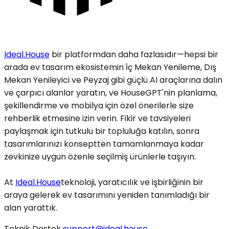
Ideal.House
bir platformdan daha fazlasıdır—hepsi bir
arada ev tasarım ekosistemin İç Mekan Yenileme, Dış
Mekan Yenileyici ve Peyzaj gibi güçlü AI araçlarına dalın
ve çarpıcı alanlar yaratın, ve HouseGPT'nin planlama,
şekillendirme ve mobilya için özel önerilerle size
rehberlik etmesine izin verin. Fikir ve tavsiyeleri
paylaşmak için tutkulu bir topluluğa katılın, sonra
tasarımlarınızı konseptten tamamlanmaya kadar
zevkinize uygun özenle seçilmiş ürünlerle taşıyın.
At
Ideal.House
teknoloji, yaratıcılık ve işbirliğinin bir
araya gelerek ev tasarımını yeniden tanımladığı bir
alan yarattık.
Teknik Destek
support@ideal.house