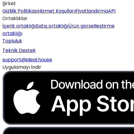
Şirket
Gizlilik Politikası
Hizmet Koşulları
Fiyatlandırma
API
Ortaklıklar
İçerik ortaklığı
Satış ortaklığı
Ürün görselleştirme
ortaklığı
Topluluk
Teknik Destek
support@ideal.house
Uygulamayı İndir