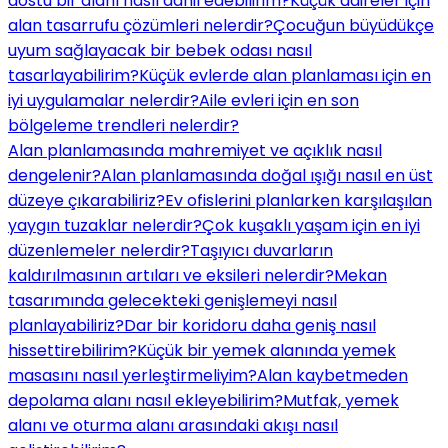
dostu bir alanı nasıl dahil edebilirim?
Küçük daireler için
alan tasarrufu çözümleri nelerdir?
Çocuğun büyüdükçe
uyum sağlayacak bir bebek odası nasıl
tasarlayabilirim?
Küçük evlerde alan planlaması için en
iyi uygulamalar nelerdir?
Aile evleri için en son
bölgeleme trendleri nelerdir?
Alan planlamasında mahremiyet ve açıklık nasıl
dengelenir?
Alan planlamasında doğal ışığı nasıl en üst
düzeye çıkarabiliriz?
Ev ofislerini planlarken karşılaşılan
yaygın tuzaklar nelerdir?
Çok kuşaklı yaşam için en iyi
düzenlemeler nelerdir?
Taşıyıcı duvarların
kaldırılmasının artıları ve eksileri nelerdir?
Mekan
tasarımında gelecekteki genişlemeyi nasıl
planlayabiliriz?
Dar bir koridoru daha geniş nasıl
hissettirebilirim?
Küçük bir yemek alanında yemek
masasını nasıl yerleştirmeliyim?
Alan kaybetmeden
depolama alanı nasıl ekleyebilirim?
Mutfak, yemek
alanı ve oturma alanı arasındaki akışı nasıl