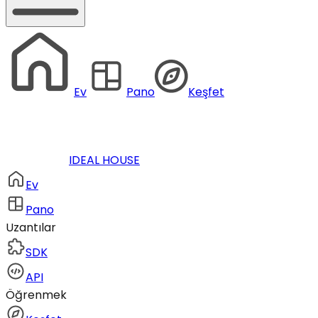
Ev
Pano
Keşfet
IDEAL HOUSE
Ev
Pano
Uzantılar
SDK
API
Öğrenmek