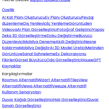
Özellik
AI Kat Planı Oluşturucu
Ev Planı Oluşturucu
Peyzaj
düzenleme
Dış Yenileyici
İç Yenileme
Görüntüden
Videoya
AI Plan Görselleştirici
Fotoğraf Geliştirici
Yapay
Zeka 3D Görselleştirme
Doku Değiştirme
Büyücü
Düzenleyici
Mobilya Deneme
Akıllı Değiştirici
Nesne
Kaldırma
Mobilya Değiştir
AI 3D Model Üretici
Metinden
Görüntüye
Sanal Sahneleme
Ev Dekorasyonu
Fikirleri
Görsel Büyütücü
Oda Görselleştirici
HouseGPT
Kaynaklar
Karşılaştırmalar
Roomvo Alternatifi
Wizart Alternatifi
TilesView
Alternatifi
Viewa Alternatifi
Veeuze Alternatifi
Kullanım Senaryoları
Duvar Kağıdı Görselleştirici
Halı Görselleştirici
Duvar
Sanatı Görselleştirici