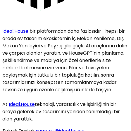
Ideal.House
bir platformdan daha fazlasıdır—hepsi bir
arada ev tasarım ekosistemin İç Mekan Yenileme, Dış
Mekan Yenileyici ve Peyzaj gibi güçlü AI araçlarına dalın
ve çarpıcı alanlar yaratın, ve HouseGPT'nin planlama,
şekillendirme ve mobilya için özel önerilerle size
rehberlik etmesine izin verin. Fikir ve tavsiyeleri
paylaşmak için tutkulu bir topluluğa katılın, sonra
tasarımlarınızı konseptten tamamlanmaya kadar
zevkinize uygun özenle seçilmiş ürünlerle taşıyın.
At
Ideal.House
teknoloji, yaratıcılık ve işbirliğinin bir
araya gelerek ev tasarımını yeniden tanımladığı bir
alan yarattık.
Teknik Destek
support@ideal.house