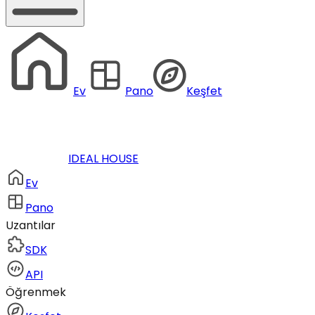
Ev
Pano
Keşfet
IDEAL HOUSE
Ev
Pano
Uzantılar
SDK
API
Öğrenmek