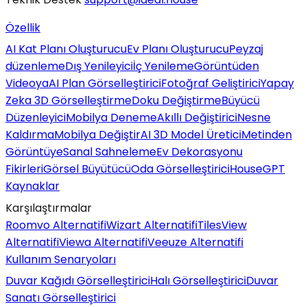
Özellik
AI Kat Planı Oluşturucu
Ev Planı Oluşturucu
Peyzaj
düzenleme
Dış Yenileyici
İç Yenileme
Görüntüden
Videoya
AI Plan Görselleştirici
Fotoğraf Geliştirici
Yapay
Zeka 3D Görselleştirme
Doku Değiştirme
Büyücü
Düzenleyici
Mobilya Deneme
Akıllı Değiştirici
Nesne
Kaldırma
Mobilya Değiştir
AI 3D Model Üretici
Metinden
Görüntüye
Sanal Sahneleme
Ev Dekorasyonu
Fikirleri
Görsel Büyütücü
Oda Görselleştirici
HouseGPT
Kaynaklar
Karşılaştırmalar
Roomvo Alternatifi
Wizart Alternatifi
TilesView
Alternatifi
Viewa Alternatifi
Veeuze Alternatifi
Kullanım Senaryoları
Duvar Kağıdı Görselleştirici
Halı Görselleştirici
Duvar
Sanatı Görselleştirici