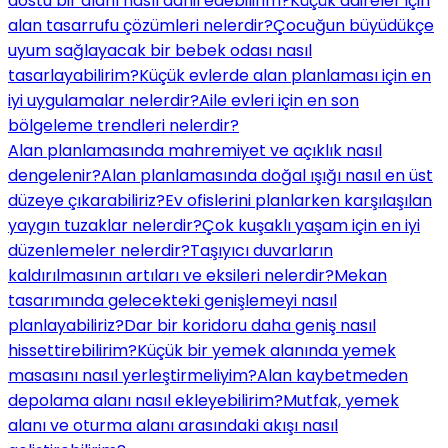
dostu bir alanı nasıl dahil edebilirim?
Küçük daireler için
alan tasarrufu çözümleri nelerdir?
Çocuğun büyüdükçe
uyum sağlayacak bir bebek odası nasıl
tasarlayabilirim?
Küçük evlerde alan planlaması için en
iyi uygulamalar nelerdir?
Aile evleri için en son
bölgeleme trendleri nelerdir?
Alan planlamasında mahremiyet ve açıklık nasıl
dengelenir?
Alan planlamasında doğal ışığı nasıl en üst
düzeye çıkarabiliriz?
Ev ofislerini planlarken karşılaşılan
yaygın tuzaklar nelerdir?
Çok kuşaklı yaşam için en iyi
düzenlemeler nelerdir?
Taşıyıcı duvarların
kaldırılmasının artıları ve eksileri nelerdir?
Mekan
tasarımında gelecekteki genişlemeyi nasıl
planlayabiliriz?
Dar bir koridoru daha geniş nasıl
hissettirebilirim?
Küçük bir yemek alanında yemek
masasını nasıl yerleştirmeliyim?
Alan kaybetmeden
depolama alanı nasıl ekleyebilirim?
Mutfak, yemek
alanı ve oturma alanı arasındaki akışı nasıl