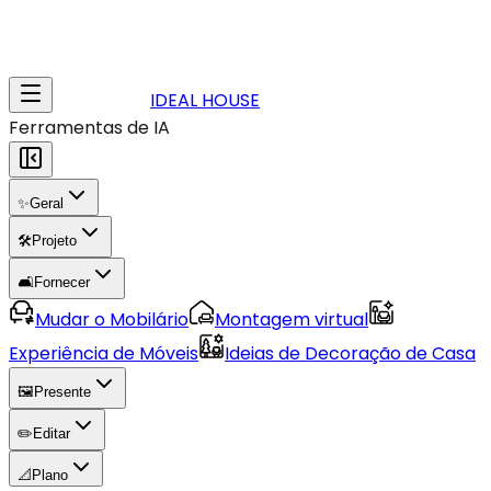
IDEAL HOUSE
Ferramentas de IA
✨
Geral
🛠️
Projeto
🛋️
Fornecer
Mudar o Mobilário
Montagem virtual
Experiência de Móveis
Ideias de Decoração de Casa
🖼️
Presente
✏️
Editar
📐
Plano