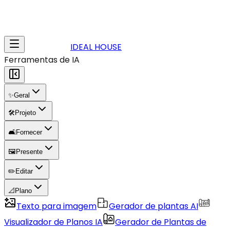
IDEAL HOUSE
Ferramentas de IA
✨
Geral
🛠️
Projeto
🛋️
Fornecer
🖼️
Presente
✏️
Editar
📐
Plano
Texto para imagem
Gerador de plantas AI
Visualizador de Planos IA
Gerador de Plantas de