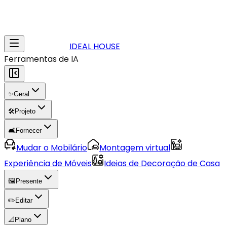
IDEAL HOUSE
Ferramentas de IA
✨
Geral
🛠️
Projeto
🛋️
Fornecer
Mudar o Mobilário
Montagem virtual
Experiência de Móveis
Ideias de Decoração de Casa
🖼️
Presente
✏️
Editar
📐
Plano