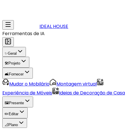
IDEAL HOUSE
Ferramentas de IA
✨
Geral
🛠️
Projeto
🛋️
Fornecer
Mudar o Mobilário
Montagem virtual
Experiência de Móveis
Ideias de Decoração de Casa
🖼️
Presente
✏️
Editar
📐
Plano