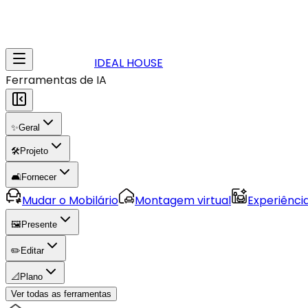
IDEAL HOUSE
Ferramentas de IA
✨
Geral
🛠️
Projeto
🛋️
Fornecer
Mudar o Mobilário
Montagem virtual
Experiênci
🖼️
Presente
✏️
Editar
📐
Plano
Ver todas as ferramentas