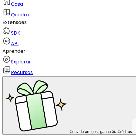
Casa
Quadro
Extensões
SDK
API
Aprender
Explorar
Recursos
Convide amigos, ganhe
30
Créditos