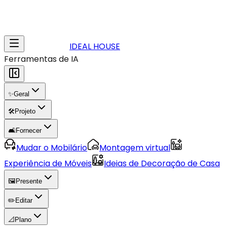
IDEAL HOUSE
Ferramentas de IA
✨
Geral
🛠️
Projeto
🛋️
Fornecer
Mudar o Mobilário
Montagem virtual
Experiência de Móveis
Ideias de Decoração de Casa
🖼️
Presente
✏️
Editar
📐
Plano