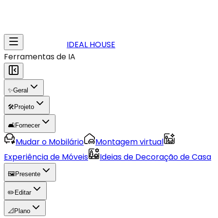
IDEAL HOUSE
Ferramentas de IA
✨
Geral
🛠️
Projeto
🛋️
Fornecer
Mudar o Mobilário
Montagem virtual
Experiência de Móveis
Ideias de Decoração de Casa
🖼️
Presente
✏️
Editar
📐
Plano