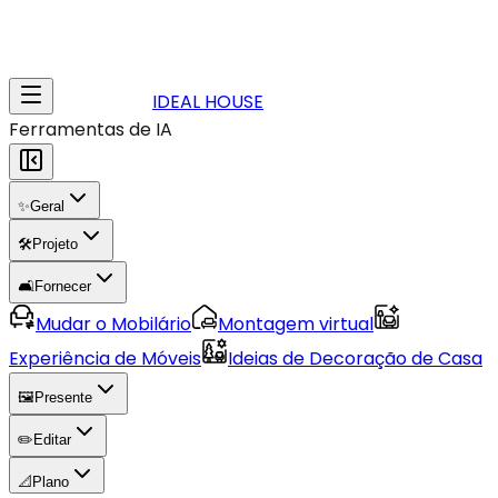
IDEAL HOUSE
Ferramentas de IA
✨
Geral
🛠️
Projeto
🛋️
Fornecer
Mudar o Mobilário
Montagem virtual
Experiência de Móveis
Ideias de Decoração de Casa
🖼️
Presente
✏️
Editar
📐
Plano