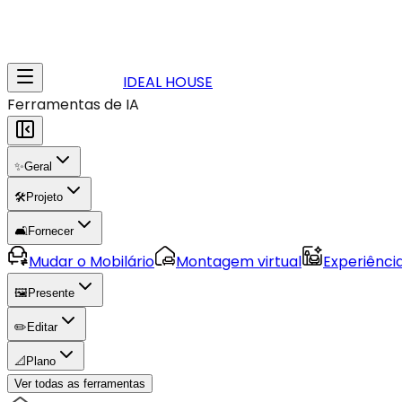
IDEAL HOUSE
Ferramentas de IA
✨
Geral
🛠️
Projeto
🛋️
Fornecer
Mudar o Mobilário
Montagem virtual
Experiênci
🖼️
Presente
✏️
Editar
📐
Plano
Ver todas as ferramentas