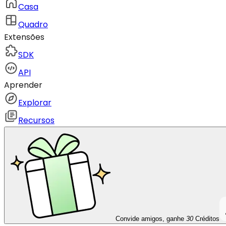
Casa
Quadro
Extensões
SDK
API
Aprender
Explorar
Recursos
Convide amigos, ganhe
30
Créditos