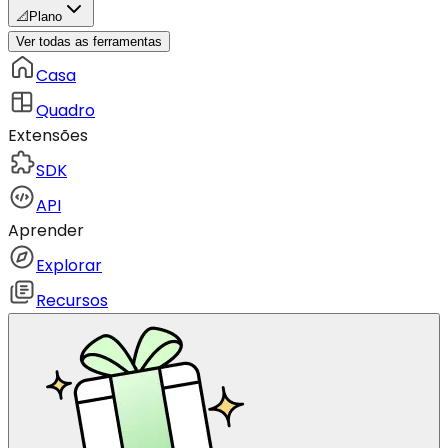
📐
Plano
Ver todas as ferramentas
Casa
Quadro
Extensões
SDK
API
Aprender
Explorar
Recursos