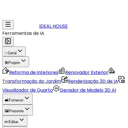
IDEAL HOUSE
Ferramentas de IA
✨
Geral
🛠️
Projeto
Reforma de interiores
Renovador Exterior
Transformação do Jardim
Renderização 3D de IA
Visualizador de Quarto
Gerador de Modelo 3D AI
🛋️
Fornecer
🖼️
Presente
✏️
Editar