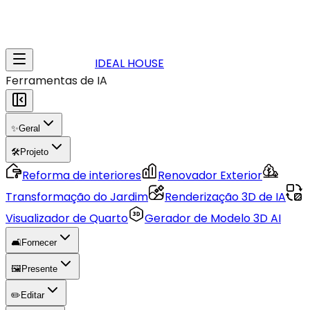
IDEAL HOUSE
Ferramentas de IA
✨
Geral
🛠️
Projeto
Reforma de interiores
Renovador Exterior
Transformação do Jardim
Renderização 3D de IA
Visualizador de Quarto
Gerador de Modelo 3D AI
🛋️
Fornecer
🖼️
Presente
✏️
Editar