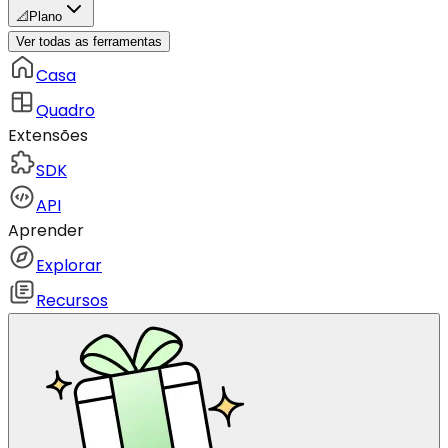
📐
Plano
Ver todas as ferramentas
Casa
Quadro
Extensões
SDK
API
Aprender
Explorar
Recursos