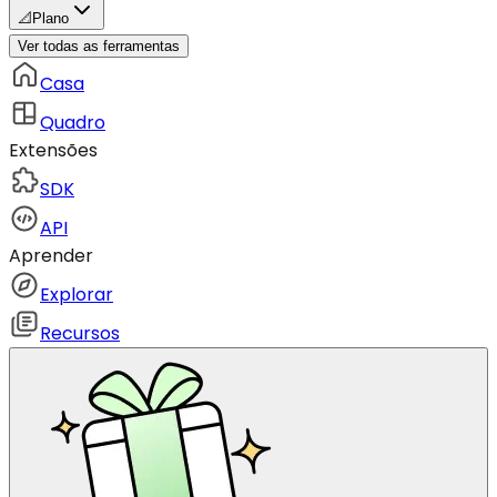
📐
Plano
Ver todas as ferramentas
Casa
Quadro
Extensões
SDK
API
Aprender
Explorar
Recursos