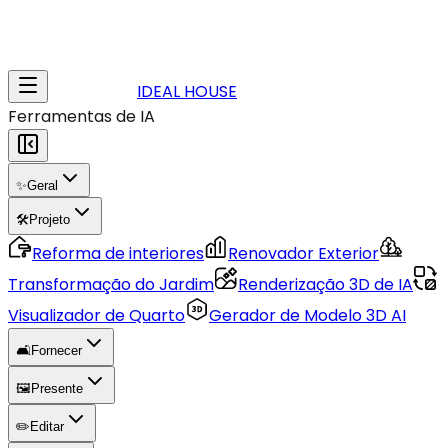
IDEAL HOUSE
Ferramentas de IA
✨
Geral
🛠️
Projeto
Reforma de interiores
Renovador Exterior
Transformação do Jardim
Renderização 3D de IA
Visualizador de Quarto
Gerador de Modelo 3D AI
🛋️
Fornecer
🖼️
Presente
✏️
Editar