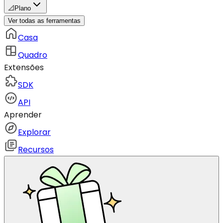
📐
Plano
Ver todas as ferramentas
Casa
Quadro
Extensões
SDK
API
Aprender
Explorar
Recursos