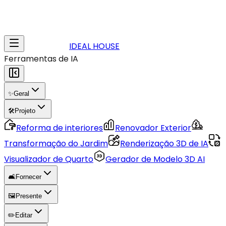
IDEAL HOUSE
Ferramentas de IA
✨
Geral
🛠️
Projeto
Reforma de interiores
Renovador Exterior
Transformação do Jardim
Renderização 3D de IA
Visualizador de Quarto
Gerador de Modelo 3D AI
🛋️
Fornecer
🖼️
Presente
✏️
Editar