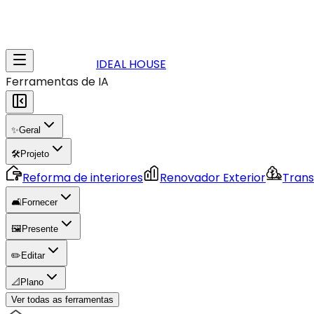
IDEAL HOUSE
Ferramentas de IA
✨
Geral
🛠️
Projeto
Reforma de interiores
Renovador Exterior
Trans
🛋️
Fornecer
🖼️
Presente
✏️
Editar
📐
Plano
Ver todas as ferramentas