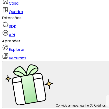
Casa
Quadro
Extensões
SDK
API
Aprender
Explorar
Recursos
Convide amigos, ganhe
30
Créditos