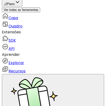
📐
Plano
Ver todas as ferramentas
Casa
Quadro
Extensões
SDK
API
Aprender
Explorar
Recursos