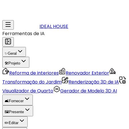
IDEAL HOUSE
Ferramentas de IA
✨
Geral
🛠️
Projeto
Reforma de interiores
Renovador Exterior
Transformação do Jardim
Renderização 3D de IA
Visualizador de Quarto
Gerador de Modelo 3D AI
🛋️
Fornecer
🖼️
Presente
✏️
Editar