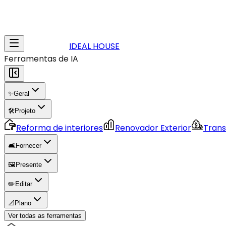
IDEAL HOUSE
Ferramentas de IA
✨
Geral
🛠️
Projeto
Reforma de interiores
Renovador Exterior
Trans
🛋️
Fornecer
🖼️
Presente
✏️
Editar
📐
Plano
Ver todas as ferramentas