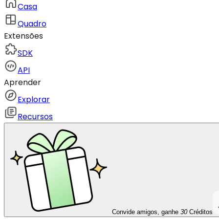
Casa
Quadro
Extensões
SDK
API
Aprender
Explorar
Recursos
Convide amigos, ganhe
30
Créditos