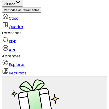
📐
Plano
Ver todas as ferramentas
Casa
Quadro
Extensões
SDK
API
Aprender
Explorar
Recursos