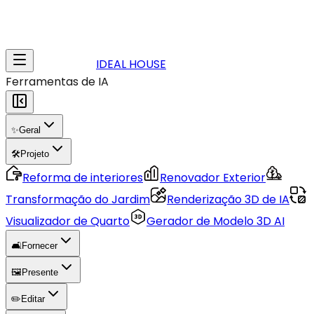
IDEAL HOUSE
Ferramentas de IA
✨
Geral
🛠️
Projeto
Reforma de interiores
Renovador Exterior
Transformação do Jardim
Renderização 3D de IA
Visualizador de Quarto
Gerador de Modelo 3D AI
🛋️
Fornecer
🖼️
Presente
✏️
Editar