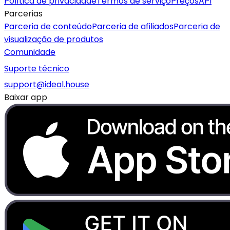
Política de privacidade
Termos de serviço
Preços
API
Parcerias
Parceria de conteúdo
Parceria de afiliados
Parceria de
visualização de produtos
Comunidade
Suporte técnico
support@ideal.house
Baixar app