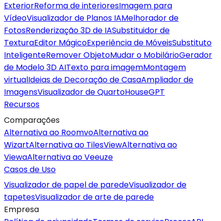
Exterior
Reforma de interiores
Imagem para
Vídeo
Visualizador de Planos IA
Melhorador de
Fotos
Renderização 3D de IA
Substituidor de
Textura
Editor Mágico
Experiência de Móveis
Substituto
Inteligente
Remover Objeto
Mudar o Mobilário
Gerador
de Modelo 3D AI
Texto para imagem
Montagem
virtual
Ideias de Decoração de Casa
Ampliador de
Imagens
Visualizador de Quarto
HouseGPT
Recursos
Comparações
Alternativa ao Roomvo
Alternativa ao
Wizart
Alternativa ao TilesView
Alternativa ao
Viewa
Alternativa ao Veeuze
Casos de Uso
Visualizador de papel de parede
Visualizador de
tapetes
Visualizador de arte de parede
Empresa