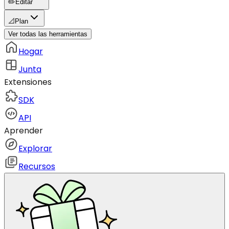
✏️
Editar
📐
Plan
Ver todas las herramientas
Hogar
Junta
Extensiones
SDK
API
Aprender
Explorar
Recursos