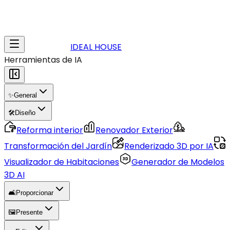
IDEAL HOUSE
Herramientas de IA
✨
General
🛠️
Diseño
Reforma interior
Renovador Exterior
Transformación del Jardín
Renderizado 3D por IA
Visualizador de Habitaciones
Generador de Modelos
3D AI
🛋️
Proporcionar
🖼️
Presente