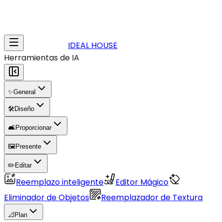
IDEAL HOUSE
Herramientas de IA
✨
General
🛠️
Diseño
🛋️
Proporcionar
🖼️
Presente
✏️
Editar
Reemplazo inteligente
Editor Mágico
Eliminador de Objetos
Reemplazador de Textura
📐
Plan