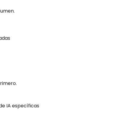
olumen.
adas
rimero.
e IA específicas