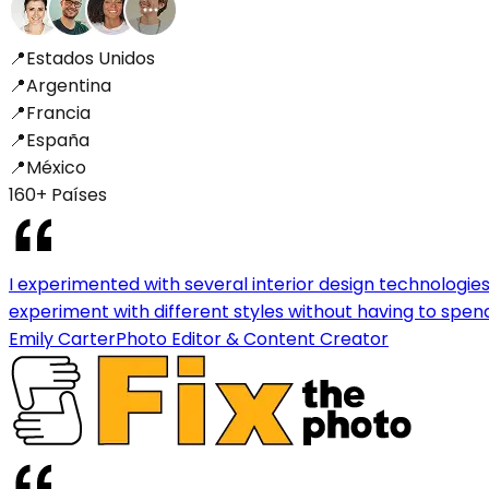
📍
Estados Unidos
📍
Argentina
📍
Francia
📍
España
📍
México
160+ Países
I experimented with several interior design technologies 
experiment with different styles without having to spen
Emily Carter
Photo Editor & Content Creator