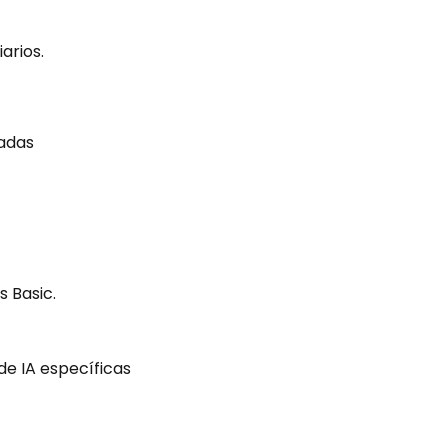
arios.
adas
s Basic.
e IA específicas