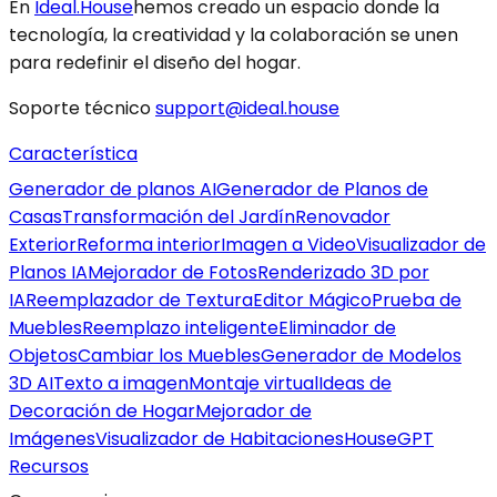
En
Ideal.House
hemos creado un espacio donde la
tecnología, la creatividad y la colaboración se unen
para redefinir el diseño del hogar.
Soporte técnico
support@ideal.house
Característica
Generador de planos AI
Generador de Planos de
Casas
Transformación del Jardín
Renovador
Exterior
Reforma interior
Imagen a Video
Visualizador de
Planos IA
Mejorador de Fotos
Renderizado 3D por
IA
Reemplazador de Textura
Editor Mágico
Prueba de
Muebles
Reemplazo inteligente
Eliminador de
Objetos
Cambiar los Muebles
Generador de Modelos
3D AI
Texto a imagen
Montaje virtual
Ideas de
Decoración de Hogar
Mejorador de
Imágenes
Visualizador de Habitaciones
HouseGPT
Recursos