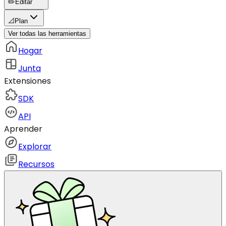
✏️
Editar
📐
Plan
Ver todas las herramientas
Hogar
Junta
Extensiones
SDK
API
Aprender
Explorar
Recursos