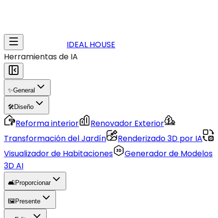
IDEAL HOUSE
Herramientas de IA
✨
General
🛠️
Diseño
Reforma interior
Renovador Exterior
Transformación del Jardín
Renderizado 3D por IA
Visualizador de Habitaciones
Generador de Modelos
3D AI
🛋️
Proporcionar
🖼️
Presente