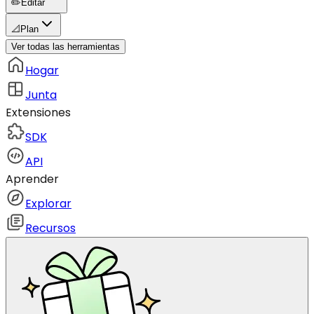
✏️
Editar
📐
Plan
Ver todas las herramientas
Hogar
Junta
Extensiones
SDK
API
Aprender
Explorar
Recursos