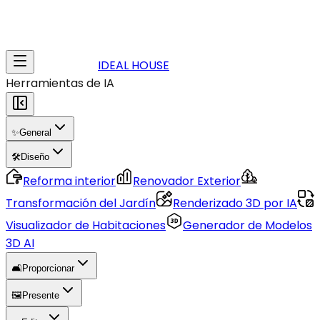
IDEAL HOUSE
Herramientas de IA
✨
General
🛠️
Diseño
Reforma interior
Renovador Exterior
Transformación del Jardín
Renderizado 3D por IA
Visualizador de Habitaciones
Generador de Modelos
3D AI
🛋️
Proporcionar
🖼️
Presente