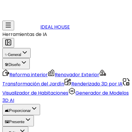
IDEAL HOUSE
Herramientas de IA
✨
General
🛠️
Diseño
Reforma interior
Renovador Exterior
Transformación del Jardín
Renderizado 3D por IA
Visualizador de Habitaciones
Generador de Modelos
3D AI
🛋️
Proporcionar
🖼️
Presente