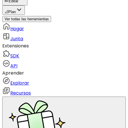
✏️
Editar
📐
Plan
Ver todas las herramientas
Hogar
Junta
Extensiones
SDK
API
Aprender
Explorar
Recursos