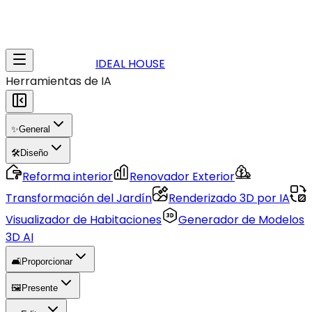
IDEAL HOUSE
Herramientas de IA
✨
General
🛠️
Diseño
Reforma interior
Renovador Exterior
Transformación del Jardín
Renderizado 3D por IA
Visualizador de Habitaciones
Generador de Modelos
3D AI
🛋️
Proporcionar
🖼️
Presente