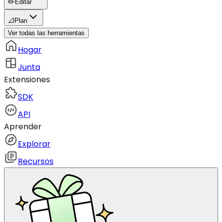
✏️
Editar
📐
Plan
Ver todas las herramientas
Hogar
Junta
Extensiones
SDK
API
Aprender
Explorar
Recursos