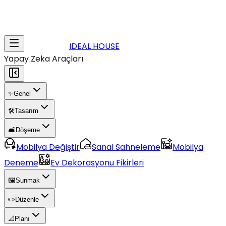
IDEAL HOUSE
Yapay Zeka Araçları
✨
Genel
🛠️
Tasarım
🛋️
Döşeme
Mobilya Değiştir
Sanal Sahneleme
Mobilya
Deneme
Ev Dekorasyonu Fikirleri
🖼️
Sunmak
✏️
Düzenle
📐
Planı