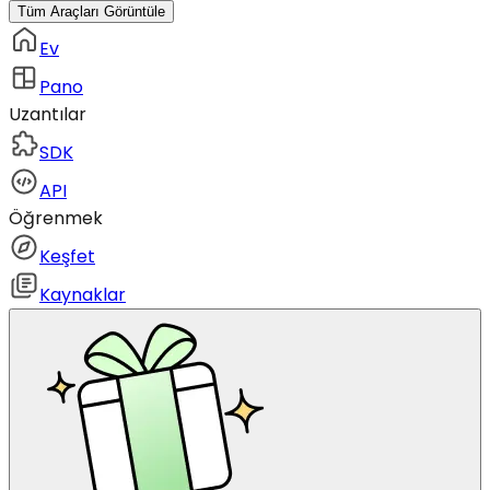
Tüm Araçları Görüntüle
Ev
Pano
Uzantılar
SDK
API
Öğrenmek
Keşfet
Kaynaklar