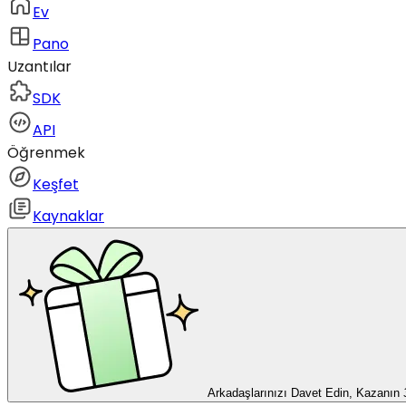
Ev
Pano
Uzantılar
SDK
API
Öğrenmek
Keşfet
Kaynaklar
Arkadaşlarınızı Davet Edin, Kazanın