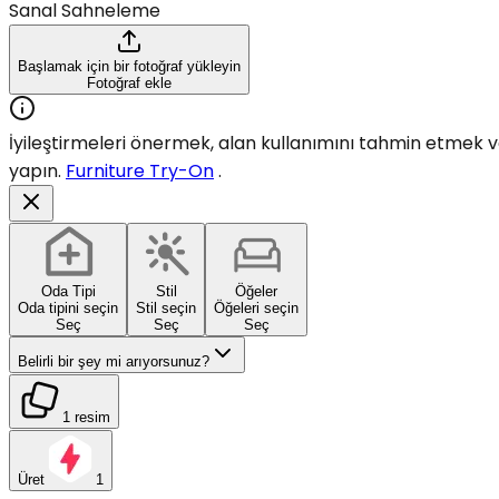
Sanal Sahneleme
Başlamak için bir fotoğraf yükleyin
Fotoğraf ekle
İyileştirmeleri önermek, alan kullanımını tahmin etmek vey
yapın.
Furniture Try-On
.
Oda Tipi
Stil
Öğeler
Oda tipini seçin
Stil seçin
Öğeleri seçin
Seç
Seç
Seç
Belirli bir şey mi arıyorsunuz?
1 resim
Üret
1