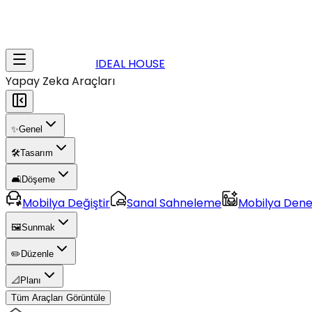
IDEAL HOUSE
Yapay Zeka Araçları
✨
Genel
🛠️
Tasarım
🛋️
Döşeme
Mobilya Değiştir
Sanal Sahneleme
Mobilya Den
🖼️
Sunmak
✏️
Düzenle
📐
Planı
Tüm Araçları Görüntüle