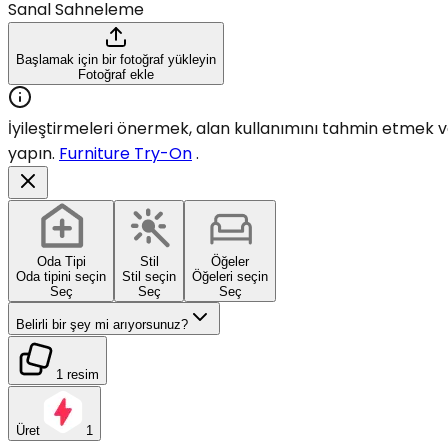
Sanal Sahneleme
Başlamak için bir fotoğraf yükleyin
Fotoğraf ekle
İyileştirmeleri önermek, alan kullanımını tahmin etmek vey
yapın.
Furniture Try-On
.
Oda Tipi
Stil
Öğeler
Oda tipini seçin
Stil seçin
Öğeleri seçin
Seç
Seç
Seç
Belirli bir şey mi arıyorsunuz?
1 resim
Üret
1