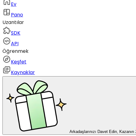
Ev
Pano
Uzantılar
SDK
API
Öğrenmek
Keşfet
Kaynaklar
Arkadaşlarınızı Davet Edin, Kazanın