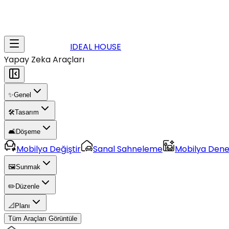
IDEAL HOUSE
Yapay Zeka Araçları
✨
Genel
🛠️
Tasarım
🛋️
Döşeme
Mobilya Değiştir
Sanal Sahneleme
Mobilya Den
🖼️
Sunmak
✏️
Düzenle
📐
Planı
Tüm Araçları Görüntüle