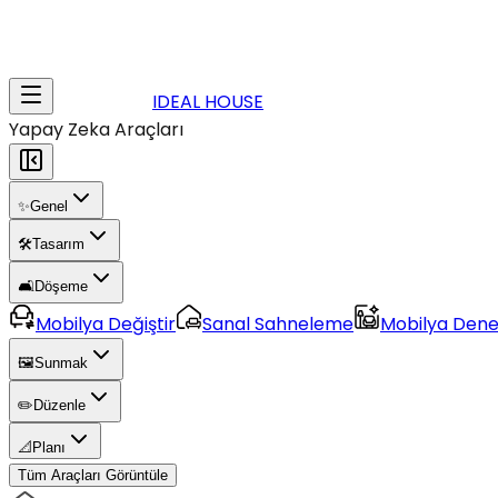
IDEAL HOUSE
Yapay Zeka Araçları
✨
Genel
🛠️
Tasarım
🛋️
Döşeme
Mobilya Değiştir
Sanal Sahneleme
Mobilya Den
🖼️
Sunmak
✏️
Düzenle
📐
Planı
Tüm Araçları Görüntüle