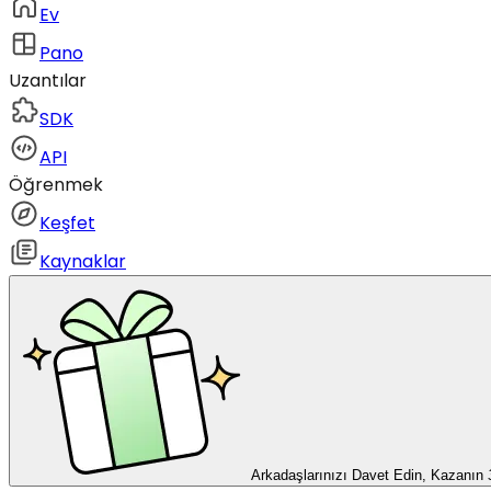
Ev
Pano
Uzantılar
SDK
API
Öğrenmek
Keşfet
Kaynaklar
Arkadaşlarınızı Davet Edin, Kazanın