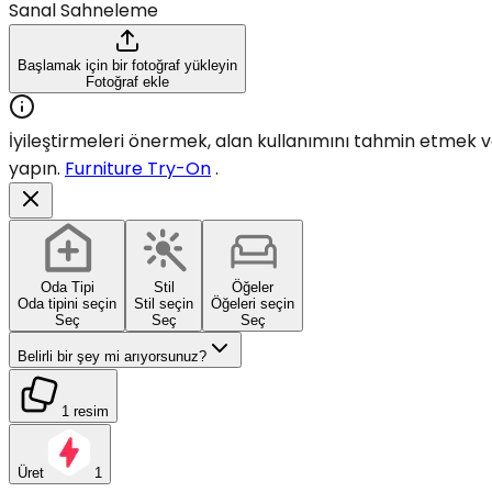
Sanal Sahneleme
Başlamak için bir fotoğraf yükleyin
Fotoğraf ekle
İyileştirmeleri önermek, alan kullanımını tahmin etmek vey
yapın.
Furniture Try-On
.
Oda Tipi
Stil
Öğeler
Oda tipini seçin
Stil seçin
Öğeleri seçin
Seç
Seç
Seç
Belirli bir şey mi arıyorsunuz?
1 resim
Üret
1