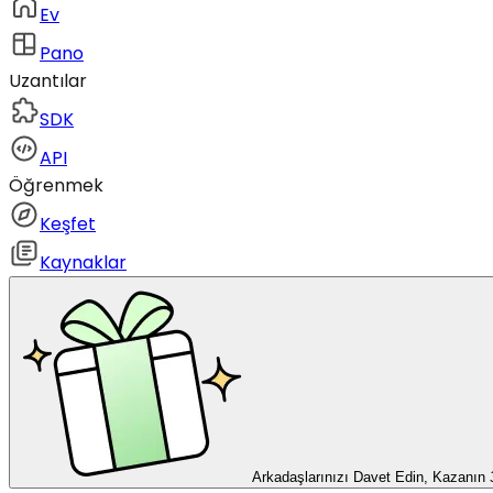
Ev
Pano
Uzantılar
SDK
API
Öğrenmek
Keşfet
Kaynaklar
Arkadaşlarınızı Davet Edin, Kazanın