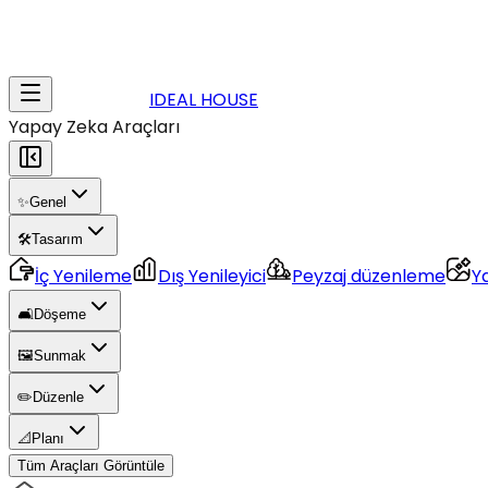
IDEAL HOUSE
Yapay Zeka Araçları
✨
Genel
🛠️
Tasarım
İç Yenileme
Dış Yenileyici
Peyzaj düzenleme
Y
🛋️
Döşeme
🖼️
Sunmak
✏️
Düzenle
📐
Planı
Tüm Araçları Görüntüle