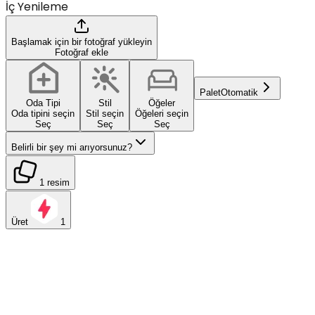
İç Yenileme
Başlamak için bir fotoğraf yükleyin
Fotoğraf ekle
Palet
Otomatik
Oda Tipi
Stil
Öğeler
Oda tipini seçin
Stil seçin
Öğeleri seçin
Seç
Seç
Seç
Belirli bir şey mi arıyorsunuz?
1 resim
Üret
1