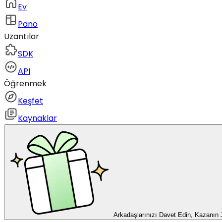
Ev
Pano
Uzantılar
SDK
API
Öğrenmek
Keşfet
Kaynaklar
Arkadaşlarınızı Davet Edin, Kazanın