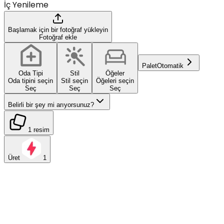
İç Yenileme
Başlamak için bir fotoğraf yükleyin
Fotoğraf ekle
Palet
Otomatik
Oda Tipi
Stil
Öğeler
Oda tipini seçin
Stil seçin
Öğeleri seçin
Seç
Seç
Seç
Belirli bir şey mi arıyorsunuz?
1 resim
Üret
1