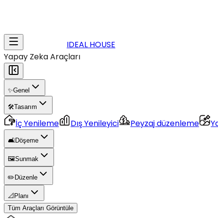
IDEAL HOUSE
Yapay Zeka Araçları
✨
Genel
🛠️
Tasarım
İç Yenileme
Dış Yenileyici
Peyzaj düzenleme
Y
🛋️
Döşeme
🖼️
Sunmak
✏️
Düzenle
📐
Planı
Tüm Araçları Görüntüle