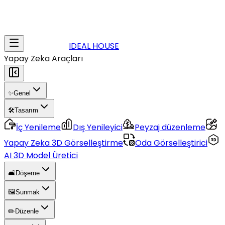
IDEAL HOUSE
Yapay Zeka Araçları
✨
Genel
🛠️
Tasarım
İç Yenileme
Dış Yenileyici
Peyzaj düzenleme
Yapay Zeka 3D Görselleştirme
Oda Görselleştirici
AI 3D Model Üretici
🛋️
Döşeme
🖼️
Sunmak
✏️
Düzenle