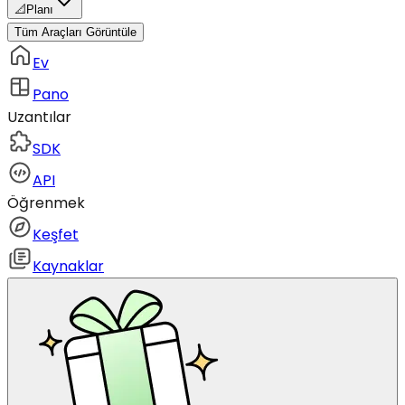
📐
Planı
Tüm Araçları Görüntüle
Ev
Pano
Uzantılar
SDK
API
Öğrenmek
Keşfet
Kaynaklar