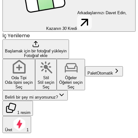
Arkadaşlarınızı Davet Edin,
Kazanın
30
Kredi
İç Yenileme
Başlamak için bir fotoğraf yükleyin
Fotoğraf ekle
Palet
Otomatik
Oda Tipi
Stil
Öğeler
Oda tipini seçin
Stil seçin
Öğeleri seçin
Seç
Seç
Seç
Belirli bir şey mi arıyorsunuz?
1 resim
Üret
1