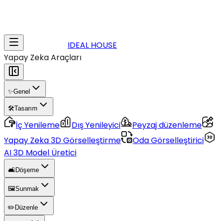
IDEAL HOUSE
Yapay Zeka Araçları
✨
Genel
🛠️
Tasarım
İç Yenileme
Dış Yenileyici
Peyzaj düzenleme
Yapay Zeka 3D Görselleştirme
Oda Görselleştirici
AI 3D Model Üretici
🛋️
Döşeme
🖼️
Sunmak
✏️
Düzenle