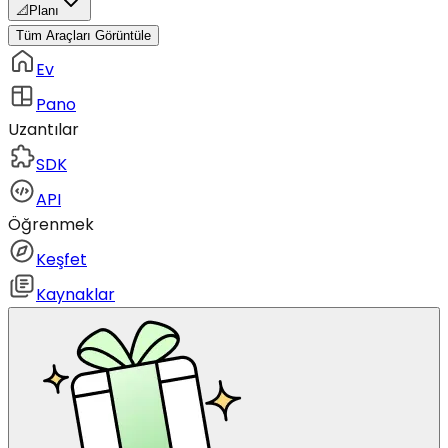
📐
Planı
Tüm Araçları Görüntüle
Ev
Pano
Uzantılar
SDK
API
Öğrenmek
Keşfet
Kaynaklar