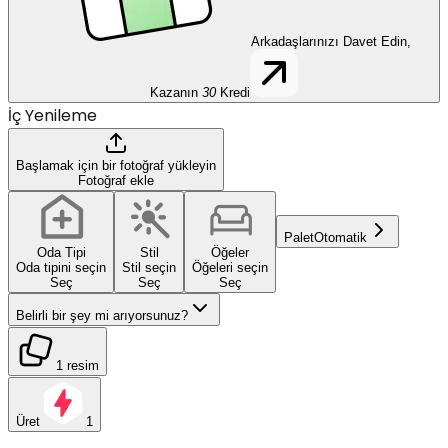
Arkadaşlarınızı Davet Edin,
Kazanın
30
Kredi
İç Yenileme
Başlamak için bir fotoğraf yükleyin
Fotoğraf ekle
Palet
Otomatik
Oda Tipi
Stil
Öğeler
Oda tipini seçin
Stil seçin
Öğeleri seçin
Seç
Seç
Seç
Belirli bir şey mi arıyorsunuz?
1 resim
Üret
1