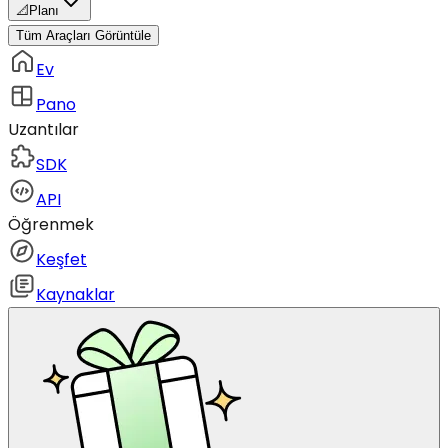
📐
Planı
Tüm Araçları Görüntüle
Ev
Pano
Uzantılar
SDK
API
Öğrenmek
Keşfet
Kaynaklar