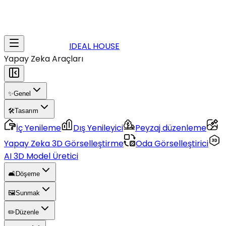
IDEAL HOUSE
Yapay Zeka Araçları
✨
Genel
🛠️
Tasarım
İç Yenileme
Dış Yenileyici
Peyzaj düzenleme
Yapay Zeka 3D Görselleştirme
Oda Görselleştirici
AI 3D Model Üretici
🛋️
Döşeme
🖼️
Sunmak
✏️
Düzenle