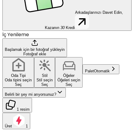
Arkadaşlarınızı Davet Edin,
Kazanın
30
Kredi
İç Yenileme
Başlamak için bir fotoğraf yükleyin
Fotoğraf ekle
Palet
Otomatik
Oda Tipi
Stil
Öğeler
Oda tipini seçin
Stil seçin
Öğeleri seçin
Seç
Seç
Seç
Belirli bir şey mi arıyorsunuz?
1 resim
Üret
1