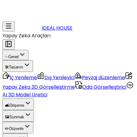
IDEAL HOUSE
Yapay Zeka Araçları
✨
Genel
🛠️
Tasarım
İç Yenileme
Dış Yenileyici
Peyzaj düzenleme
Yapay Zeka 3D Görselleştirme
Oda Görselleştirici
AI 3D Model Üretici
🛋️
Döşeme
🖼️
Sunmak
✏️
Düzenle