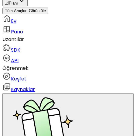
📐
Planı
Tüm Araçları Görüntüle
Ev
Pano
Uzantılar
SDK
API
Öğrenmek
Keşfet
Kaynaklar