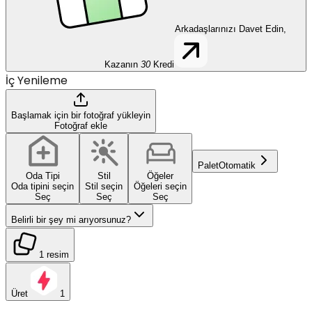
Arkadaşlarınızı Davet Edin,
Kazanın
30
Kredi
İç Yenileme
Başlamak için bir fotoğraf yükleyin
Fotoğraf ekle
Palet
Otomatik
Oda Tipi
Stil
Öğeler
Oda tipini seçin
Stil seçin
Öğeleri seçin
Seç
Seç
Seç
Belirli bir şey mi arıyorsunuz?
1 resim
Üret
1