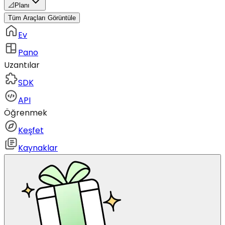
📐
Planı
Tüm Araçları Görüntüle
Ev
Pano
Uzantılar
SDK
API
Öğrenmek
Keşfet
Kaynaklar