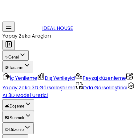
IDEAL HOUSE
Yapay Zeka Araçları
✨
Genel
🛠️
Tasarım
İç Yenileme
Dış Yenileyici
Peyzaj düzenleme
Yapay Zeka 3D Görselleştirme
Oda Görselleştirici
AI 3D Model Üretici
🛋️
Döşeme
🖼️
Sunmak
✏️
Düzenle