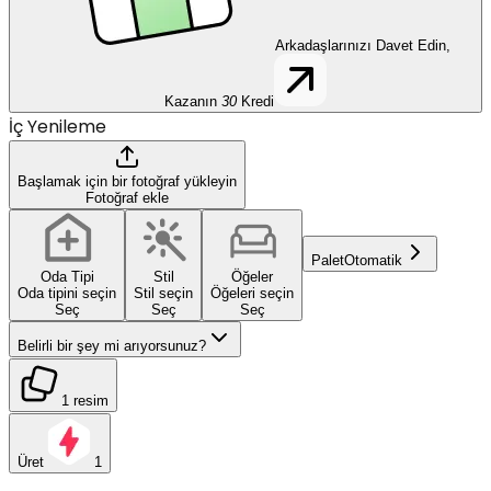
Arkadaşlarınızı Davet Edin,
Kazanın
30
Kredi
İç Yenileme
Başlamak için bir fotoğraf yükleyin
Fotoğraf ekle
Palet
Otomatik
Oda Tipi
Stil
Öğeler
Oda tipini seçin
Stil seçin
Öğeleri seçin
Seç
Seç
Seç
Belirli bir şey mi arıyorsunuz?
1 resim
Üret
1